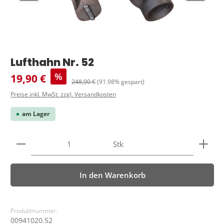
Lufthahn Nr. 52
Verkaufspreis:
%
19,90 €
Regulärer Preis:
248,00 €
(91.98% gespart)
Preise inkl. MwSt. zzgl. Versandkosten
am Lager
Produkt Anzahl: Gib den gewünschten Wert ein ode
Stk
In den Warenkorb
Produktnummer:
00941020.52