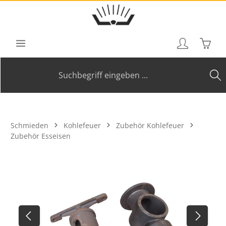
Zum Hauptinhalt springen
Waren
Schmieden
Kohlefeuer
Zubehör Kohlefeuer
Zubehör Esseisen
Bildergalerie überspringen