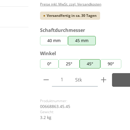
Preise inkl. MwSt. zzgl. Versandkosten
Versandfertig in ca. 30 Tagen
auswählen
Schaftdurchmesser
40 mm
45 mm
auswählen
Winkel
0°
25°
45°
90°
Produkt Anzahl: Gib den ge
Stk
Produktnummer:
00668863.45.45
Gewicht:
3.2 kg