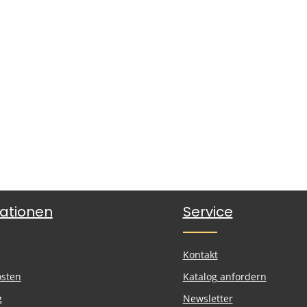
ationen
Service
Kontakt
osten
Katalog anfordern
g
Newsletter