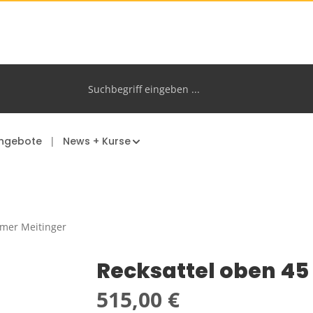
ngebote
News + Kurse
mer Meitinger
Recksattel oben 45
Regulärer Preis:
515,00 €