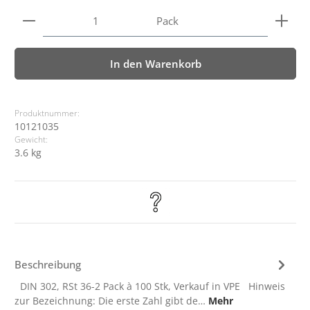
Produkt Anzahl: Gib den gewünschten Wert ein ode
Pack
In den Warenkorb
Produktnummer:
10121035
Gewicht:
3.6 kg
Beschreibung
DIN 302, RSt 36-2 Pack à 100 Stk, Verkauf in VPE Hinweis
zur Bezeichnung: Die erste Zahl gibt de…
Mehr