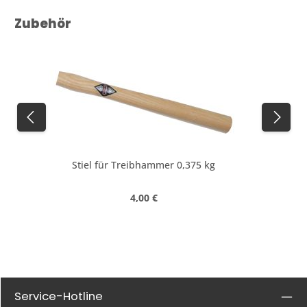
Produktgalerie überspringen
Zubehör
Stiel für Treibhammer 0,375 kg
Regulärer Preis:
4,00 €
Service-Hotline