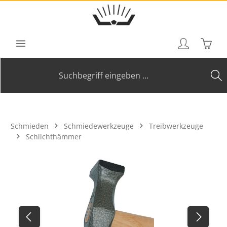
Zum Hauptinhalt springen
Waren
Schmieden
Schmiedewerkzeuge
Treibwerkzeuge
Schlichthämmer
Bildergalerie überspringen