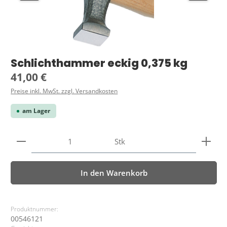
Schlichthammer eckig 0,375 kg
Regulärer Preis:
41,00 €
Preise inkl. MwSt. zzgl. Versandkosten
am Lager
Produkt Anzahl: Gib den gewünschten Wert ein ode
Stk
In den Warenkorb
Produktnummer:
00546121