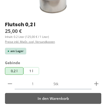
Flutsch 0,2 l
Regulärer Preis:
25,00 €
Inhalt:
0.2 Liter
(125,00 € / 1 Liter)
Preise inkl. MwSt. zzgl. Versandkosten
am Lager
auswählen
Gebinde
0,2 l
1 l
Produkt Anzahl: Gib den gewünschten Wert ein ode
Stk
In den Warenkorb