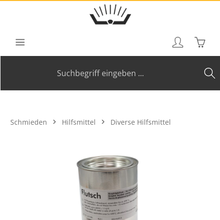
Zum Hauptinhalt springen
Waren
Schmieden
Hilfsmittel
Diverse Hilfsmittel
Bildergalerie überspringen