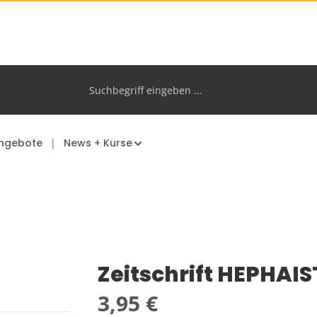
ngebote
News + Kurse
Zeitschrift HEPHAIST
Regulärer Preis:
3,95 €