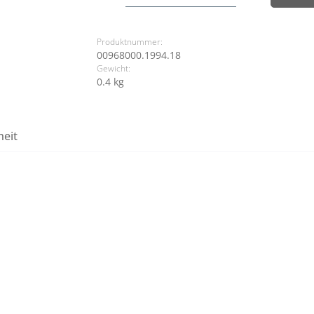
Produktnummer:
00968000.1994.18
Gewicht:
0.4 kg
heit