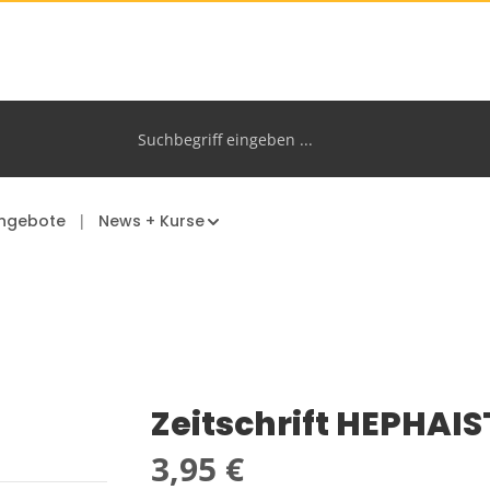
ngebote
News + Kurse
Zeitschrift HEPHAIS
Regulärer Preis:
3,95 €