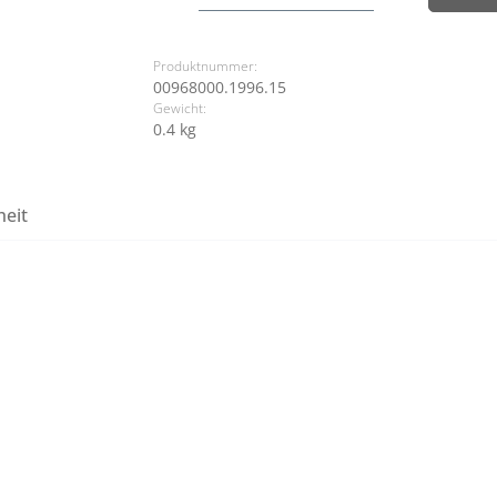
Produktnummer:
00968000.1996.15
Gewicht:
0.4 kg
heit