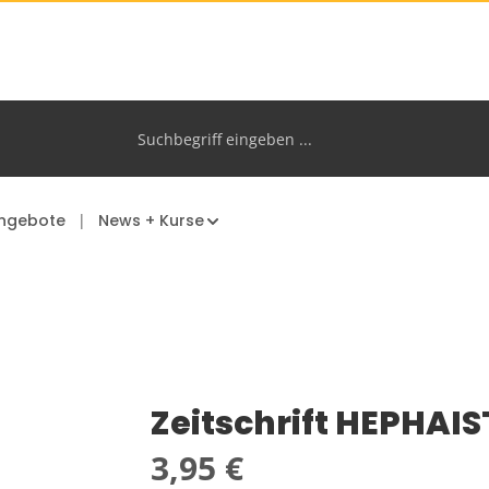
ngebote
News + Kurse
Zeitschrift HEPHAIS
Regulärer Preis:
3,95 €