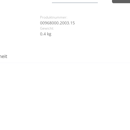
Produktnummer:
00968000.2003.15
Gewicht:
0.4 kg
heit