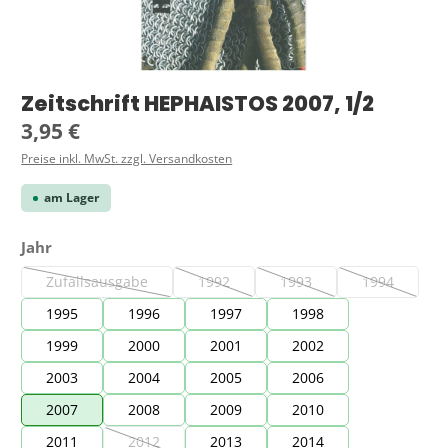
Zeitschrift HEPHAISTOS 2007, 1/2
Regulärer Preis:
3,95 €
Preise inkl. MwSt. zzgl. Versandkosten
am Lager
auswählen
Jahr
Zufallsausgabe
1992
1993
1994
(Diese Option ist zurzeit nicht verfügbar.)
(Diese Option ist zurzeit nicht verfügbar.)
(Diese Option ist zurzeit ni
(Diese Option
1995
1996
1997
1998
1999
2000
2001
2002
2003
2004
2005
2006
2007
2008
2009
2010
2011
2012
2013
2014