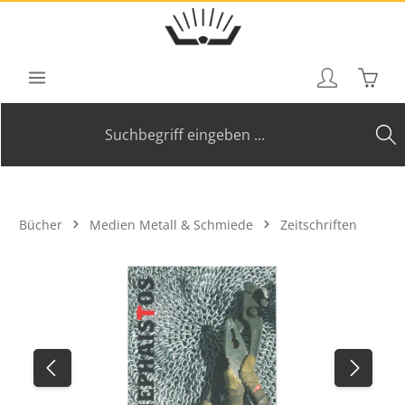
Zum Hauptinhalt springen
Waren
Bücher
Medien Metall & Schmiede
Zeitschriften
Bildergalerie überspringen