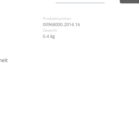
Produktnummer:
00968000.2014.16
Gewicht:
0.4 kg
heit