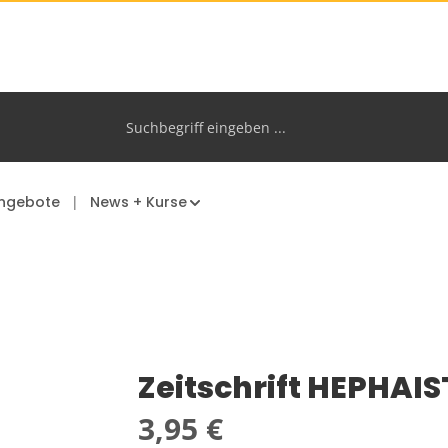
ngebote
News + Kurse
Zeitschrift HEPHAIS
Regulärer Preis:
3,95 €