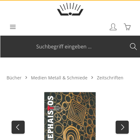
Zum Hauptinhalt springen
Waren
Bücher
Medien Metall & Schmiede
Zeitschriften
Bildergalerie überspringen