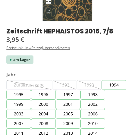
Zeitschrift HEPHAISTOS 2015, 7/8
Regulärer Preis:
3,95 €
Preise inkl. MwSt. zzgl. Versandkosten
am Lager
auswählen
Jahr
Zufallsausgabe
1992
1993
1994
(Diese Option ist zurzeit nicht verfügbar.)
(Diese Option ist zurzeit nicht verfügbar.)
(Diese Option ist zurzeit ni
1995
1996
1997
1998
1999
2000
2001
2002
2003
2004
2005
2006
2007
2008
2009
2010
2011
2012
2013
2014