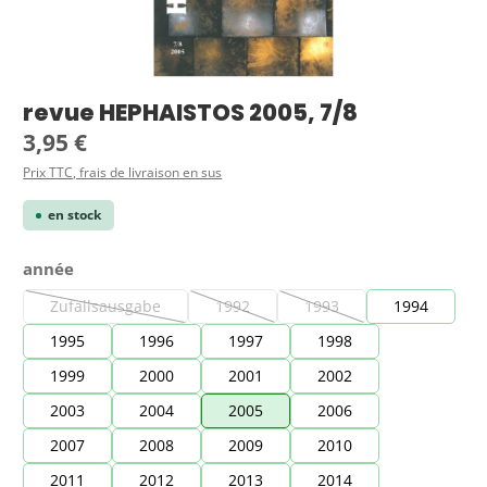
revue HEPHAISTOS 2005, 7/8
Prix régulier :
3,95 €
Prix TTC, frais de livraison en sus
en stock
Sélectionnez
année
Zufallsausgabe
1992
1993
1994
(Cette option n'est pas disponible pour le moment.)
(Cette option n'est pas disponible pour le
(Cette option n'est pas dis
1995
1996
1997
1998
1999
2000
2001
2002
2003
2004
2005
2006
2007
2008
2009
2010
2011
2012
2013
2014