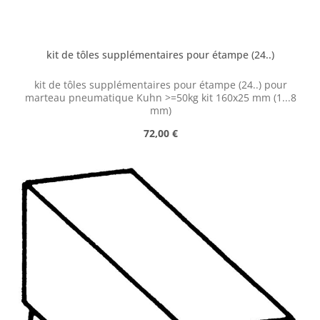
kit de tôles supplémentaires pour étampe (24..)
kit de tôles supplémentaires pour étampe (24..) pour
marteau pneumatique Kuhn >=50kg kit 160x25 mm (1...8
mm)
Prix régulier :
72,00 €