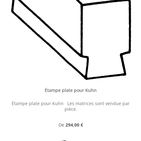
Étampe plate pour Kuhn
Étampe plate pour Kuhn Les matrices sont vendue par
pièce.
Prix régulier :
De
294,00 €