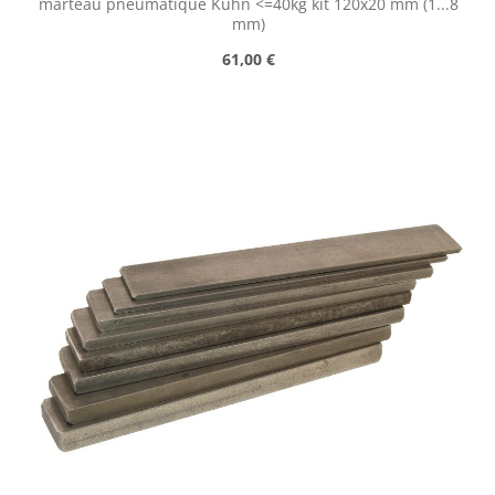
marteau pneumatique Kuhn <=40kg kit 120x20 mm (1...8
mm)
Prix régulier :
61,00 €