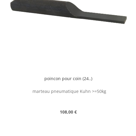
poincon pour coin (24..)
marteau pneumatique Kuhn >=50kg
Prix régulier :
108,00 €