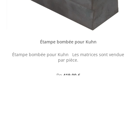
Étampe bombée pour Kuhn
Étampe bombée pour Kuhn Les matrices sont vendue
par pièce.
Prix régulier :
De
419,00 €