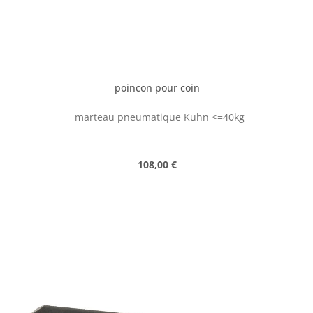
poincon pour coin
marteau pneumatique Kuhn <=40kg
Prix régulier :
108,00 €