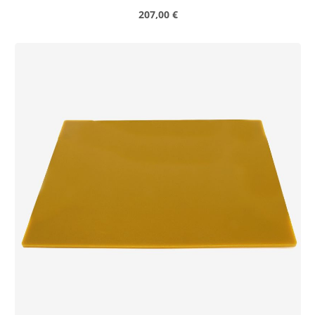
Prix régulier :
207,00 €