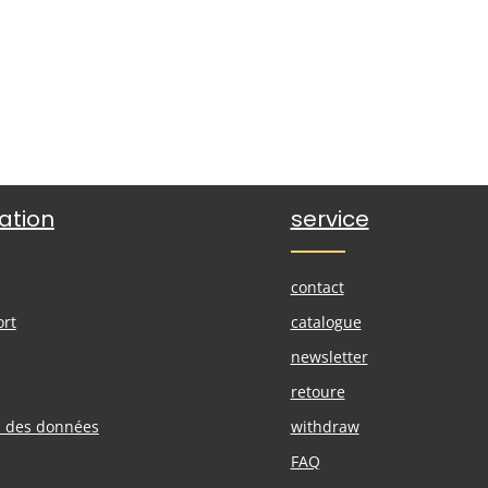
riques.
ntité souhaitée ou utilisez les boutons 
ation
service
contact
ort
catalogue
newsletter
retoure
n des données
withdraw
FAQ