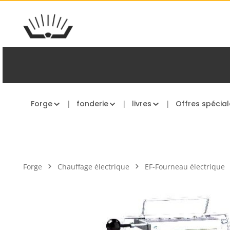
asser au contenu principal
Passer à la navigation principale
Forge
fonderie
livres
Offres spécial
Forge
Chauffage électrique
EF-Fourneau électrique