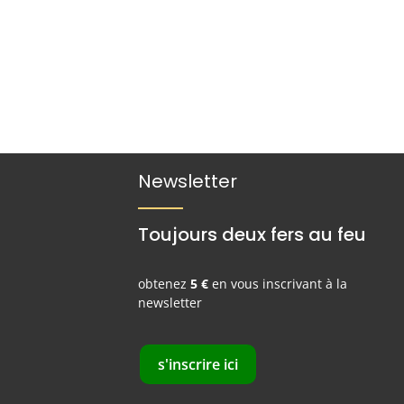
pour augmenter ou diminuer la quantité.
Newsletter
Toujours deux fers au feu
obtenez
5 €
en vous inscrivant à la
newsletter
s'inscrire ici