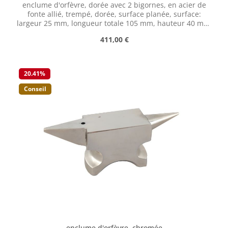
enclume d'orfèvre, dorée avec 2 bigornes, en acier de
fonte allié, trempé, dorée, surface planée, surface:
largeur 25 mm, longueur totale 105 mm, hauteur 40 mm,
poids 450 g
Prix régulier :
411,00 €
20.41
%
Conseil
enclume d'orfèvre, chromée