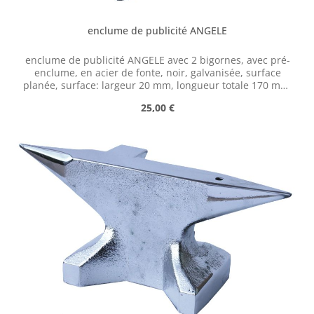
enclume de publicité ANGELE
enclume de publicité ANGELE avec 2 bigornes, avec pré-
enclume, en acier de fonte, noir, galvanisée, surface
planée, surface: largeur 20 mm, longueur totale 170 mm,
hauteur 70 mm, poids 1,3 kg Petite enclume en fonte
Prix régulier :
25,00 €
grise, comme objet de décoration (enclume n'est pas
durcie).