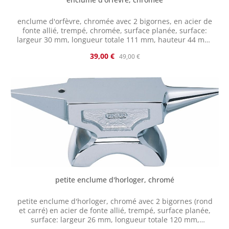
enclume d'orfèvre, chromée avec 2 bigornes, en acier de
fonte allié, trempé, chromée, surface planée, surface:
largeur 30 mm, longueur totale 111 mm, hauteur 44 mm,
poids 490 g
Prix de vente :
Prix régulier :
39,00 €
49,00 €
petite enclume d'horloger, chromé
petite enclume d'horloger, chromé avec 2 bigornes (rond
et carré) en acier de fonte allié, trempé, surface planée,
surface: largeur 26 mm, longueur totale 120 mm,
hauteur 45 mm, poids 400 g