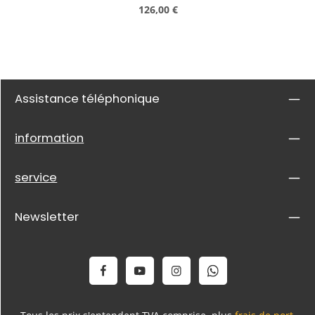
Prix régulier :
126,00 €
Assistance téléphonique
information
service
Newsletter