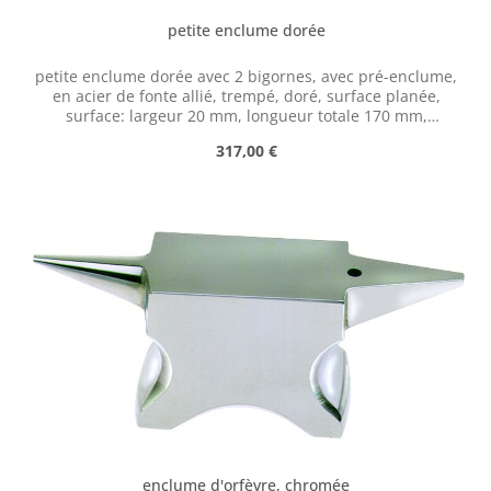
petite enclume dorée
petite enclume dorée avec 2 bigornes, avec pré-enclume,
en acier de fonte allié, trempé, doré, surface planée,
surface: largeur 20 mm, longueur totale 170 mm,
hauteur 70 mm, poids 1,3 kg
Prix régulier :
317,00 €
enclume d'orfèvre, chromée