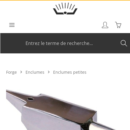
Passer au contenu principal
Le pan
Forge
Enclumes
Enclumes petites