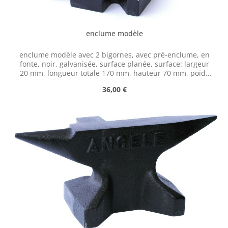
enclume modèle
enclume modèle avec 2 bigornes, avec pré-enclume, en
fonte, noir, galvanisée, surface planée, surface: largeur
20 mm, longueur totale 170 mm, hauteur 70 mm, poids
1,3 kg Petite enclume en fonte grise, comme objet de
Prix régulier :
36,00 €
décoration (enclume n'est pas durcie).