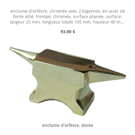
enclume d'orfèvre, chromée avec 2 bigornes, en acier de
fonte allié, trempé, chromée, surface planée, surface:
largeur 25 mm, longueur totale 105 mm, hauteur 40 mm,
poids 450 g
Prix régulier :
93,00 €
enclume d'orfèvre, dorée