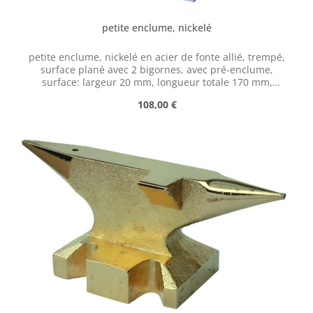
petite enclume, nickelé
petite enclume, nickelé en acier de fonte allié, trempé,
surface plané avec 2 bigornes, avec pré-enclume,
surface: largeur 20 mm, longueur totale 170 mm,
hauteur 70 mm, poids env. 1,3 kg
Prix régulier :
108,00 €