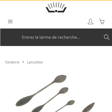
Passer au contenu principal
Le pan
fonderie
Lancettes