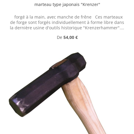
marteau type japonais "Krenzer"
forgé à la main, avec manche de frêne Ces marteaux
de forge sont forgés individuellement à forme libre dans
la dernière usine d'outils historique "Krenzerhammer". Il
s'agit de la dernière usine d'outils historique de la vallée
Prix régulier :
De
54,00 €
de l'Ennepe (Allemagne).