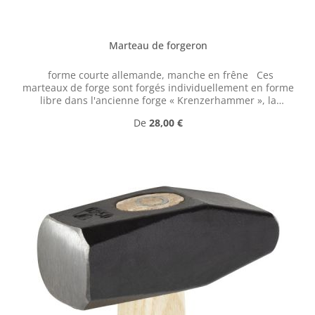
Marteau de forgeron
forme courte allemande, manche en frêne Ces
marteaux de forge sont forgés individuellement en forme
libre dans l'ancienne forge « Krenzerhammer », la
dernière usine d'outils historique encore en production
Prix régulier :
De
28,00 €
dans la vallée de l'Ennepe.