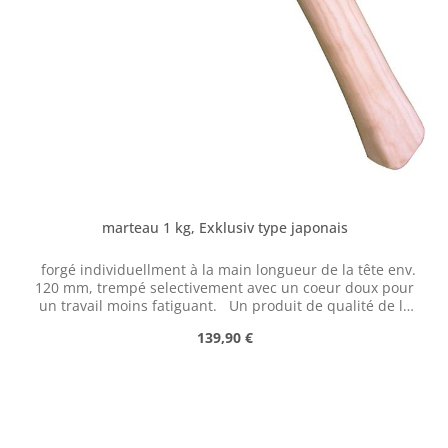
marteau 1 kg, Exklusiv type japonais
forgé individuellment à la main longueur de la tête env.
120 mm, trempé selectivement avec un coeur doux pour
un travail moins fatiguant. Un produit de qualité de la
forge damassée de Balbach. Les marteaux sont forgés
Prix régulier :
139,90 €
individuellement, de forme libre sans matrice et
fabriqués en acier à outils de haute qualité. Le
durcissement sélectif maintient la maison souple et la
forme ergonomique combinée à une bonne répartition
du poids permet un forgeage moins fatigant. Les
marteaux sont trempés deux fois puis finement meulés