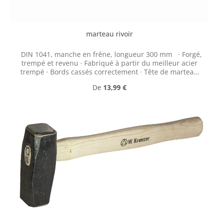
marteau rivoir
DIN 1041, manche en frêne, longueur 300 mm · Forgé,
trempé et revenu · Fabriqué à partir du meilleur acier
trempé · Bords cassés correctement · Tête de marteau
selon DIN 1041
Prix régulier :
De
13,99 €