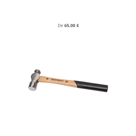
Prix régulier :
De
65,00 €