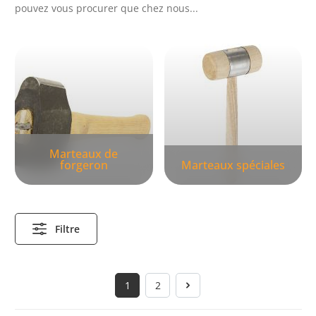
pouvez vous procurer que chez nous...
Skip category gallery
Marteaux de
forgeron
Marteaux spéciales
Filtre
1
2
Page
Page