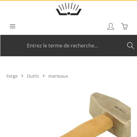
Passer au contenu principal
Le pan
Forge
Outils
marteaux