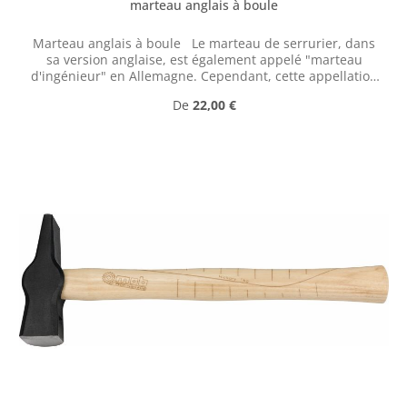
marteau anglais à boule
Marteau anglais à boule Le marteau de serrurier, dans
sa version anglaise, est également appelé "marteau
d'ingénieur" en Allemagne. Cependant, cette appellation
provient d'une erreur de traduction du terme anglais «
Prix régulier :
De
22,00 €
engineer », qui, dans ce contexte, désignait en réalité un
mécanicien ou un machiniste.