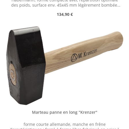
des poids, surface env. 45x45 mm légèrement bombée,
bords arrondis, panne légèrement applatie, manche
Prix régulier :
134,90 €
courte en robinier Matériau 1.4021, la dureté de la
surface atteint max. 48 HRC
Marteau panne en long "Krenzer"
forme courte allemande, manche en frêne