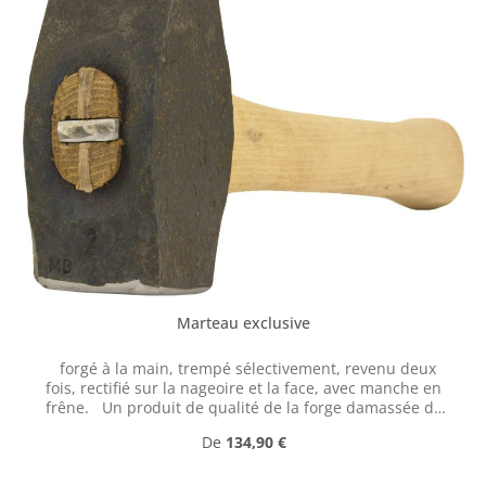
Marteau exclusive
forgé à la main, trempé sélectivement, revenu deux
fois, rectifié sur la nageoire et la face, avec manche en
frêne. Un produit de qualité de la forge damassée de
Balbach. Les marteaux sont forgés individuellement, de
Prix régulier :
De
134,90 €
forme libre sans matrice et fabriqués en acier à outils de
haute qualité. Le durcissement sélectif maintient la
maison souple et la forme ergonomique combinée à une