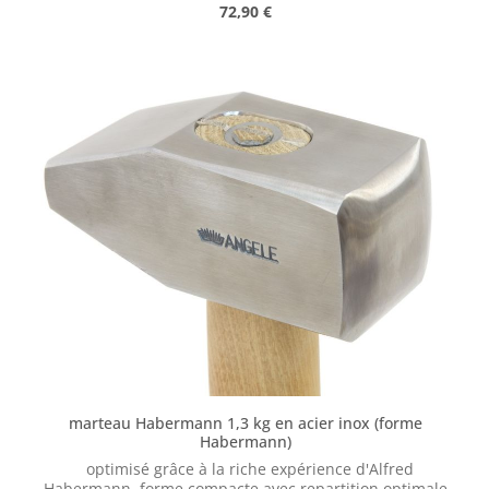
Prix régulier :
72,90 €
courte et fin en bois robinier
marteau Habermann 1,3 kg en acier inox (forme
Habermann)
optimisé grâce à la riche expérience d'Alfred
Habermann, forme compacte avec repartition optimale