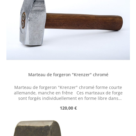
Marteau de forgeron "Krenzer" chromé
Marteau de forgeron "Krenzer" chromé forme courte
allemande, manche en frêne Ces marteaux de forge
sont forgés individuellement en forme libre dans
l'ancienne forge « Krenzerhammer », la dernière usine
Prix régulier :
120,00 €
d'outils historique encore en production dans la vallée
de l'Ennepe.