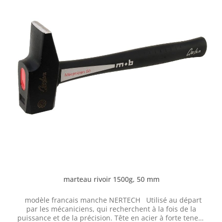
sur l'ailette et la face. Le manche en robinier robuste
tient très bien dans la main et est calé avec une cale en
fer pour une prise sûre. Caractéristiques: forme
ergonomique bonne répartition du poids
individuellement, forgé à la main forgé à forme libre
acier à outils de haute qualité trempé et revenu sélectif
deux fois piste/aileron dur maison douce manche
robuste en robinier
marteau rivoir 1500g, 50 mm
modèle francais manche NERTECH Utilisé au départ
par les mécaniciens, qui recherchent à la fois de la
puissance et de la précision. Tête en acier à forte teneur