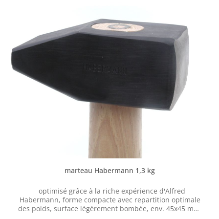
bonne répartition du poids permet un forgeage moins
fatigant. Les marteaux sont trempés deux fois puis
finement meulés sur l'ailette et la face. Le manche en
robinier robuste tient très bien dans la main et est calé
avec une cale en fer pour une prise sûre.
Caractéristiques: forme ergonomique bonne répartition
du poids individuellement, forgé à la main forgé à forme
libre acier à outils de haute qualité trempé et revenu
sélectif deux fois piste/aileron dur maison douce manche
robuste en robinier
marteau Habermann 1,3 kg
optimisé grâce à la riche expérience d'Alfred
Habermann, forme compacte avec repartition optimale
des poids, surface légèrement bombée, env. 45x45 mm,
bords arrondis, panne légèrement applatie, manche