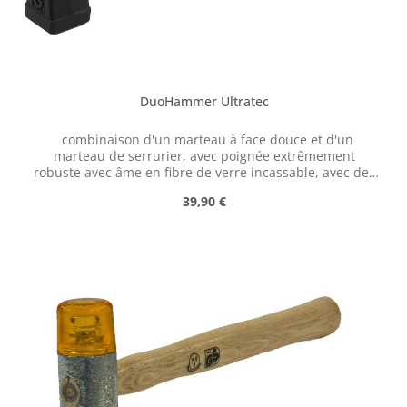
DuoHammer Ultratec
combinaison d'un marteau à face douce et d'un
marteau de serrurier, avec poignée extrêmement
robuste avec âme en fibre de verre incassable, avec des
inserts en plastique remplaçables #varinfo
Prix régulier :
39,90 €