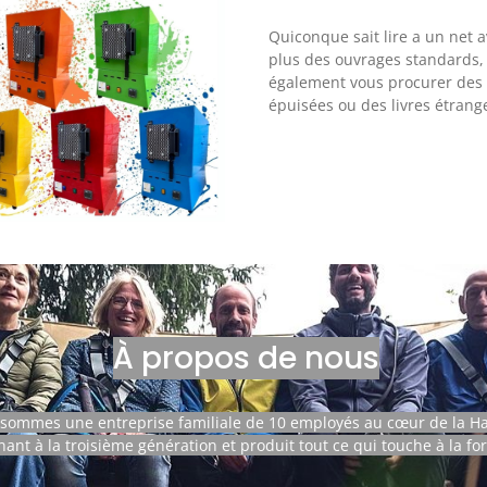
 fils.
 en même
1470 x 
tils
hniques :
avec 2
Quiconque sait lire a un net 
après
avec dis
plus des ouvrages standards,
 Diluant
Plage de
moteu
 n° 131.
également vous procurer des 
1370°C,
d'urgen
ir libre :
écision :
épuisées ou des livres étrang
aci
ge hors
 fonctions
viron 15
rature,
 la main
moyenne,
5 minutes
 LCD, avec
après
age de
échage au
de
let après
°C...50°C
res à
x 75 x 41
40 - 60°C
 ou °F ou
00°C)
c base
les
 en place
s de
À propos de nous
pectées,
 surface
litre.
sommes une entreprise familiale de 10 employés au cœur de la H
ant à la troisième génération et produit tout ce qui touche à la for