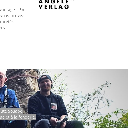
coffee table book, part step-
740 x 1835 mm fourni
by-step guide, and part design
 étampes combinées,
avantage...
En
motivation, it chronicles Matt
joncteur-protecteur de
 vous pouvez
Jenkins' 2016 #366Hooks
r et bouton d'arrêt
raretés
project, in which he
ce, monté sur socle en
challenged himself to design
ers.
er no. de série #N
and forge a different hook
each day of the (leap) year.
The result? 366 unique
hooks, each a spark of
creativity, distinct in style,
shape, and process. Each
hook in this book tells a story
—crafted from off-cuts of
custom railings, inspired by
motifs observed while
traveling, incorporating tricks
learned from many mentors,
and marking special
occasions. Individually, these
hooks are intriguing; together
in one book, they become
aute Souabe,
mesmerizing.
ge et à la fonderie.