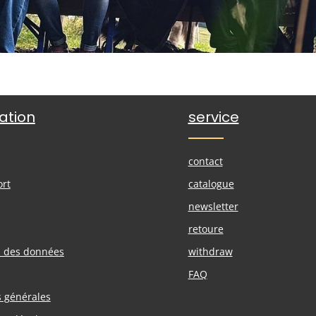
ation
service
contact
ort
catalogue
newsletter
retoure
n des données
withdraw
FAQ
s générales