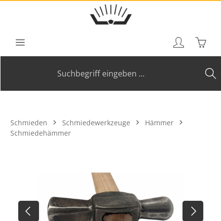
Zum Hauptinhalt springen
Waren
Schmieden
Schmiedewerkzeuge
Hämmer
Schmiedehämmer
Bildergalerie überspringen