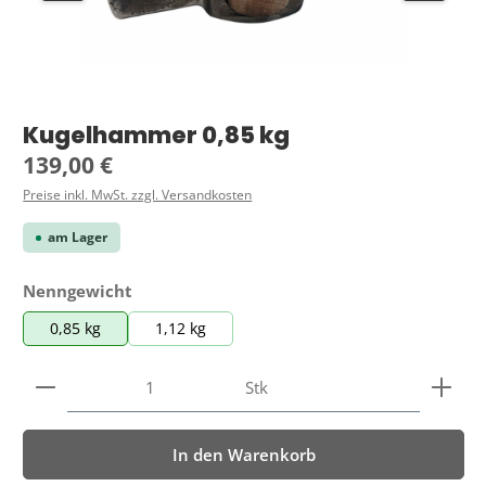
Kugelhammer 0,85 kg
Regulärer Preis:
139,00 €
Preise inkl. MwSt. zzgl. Versandkosten
am Lager
auswählen
Nenngewicht
0,85 kg
1,12 kg
Produkt Anzahl: Gib den gewünschten Wert ein ode
Stk
In den Warenkorb