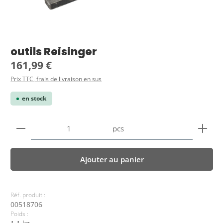
outils Reisinger
Prix régulier :
161,99 €
Prix TTC, frais de livraison en sus
en stock
Quantité de produit : Entrez la quantité souhaitée
pcs
Ajouter au panier
Réf. produit :
00518706
Poids :