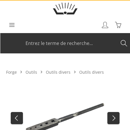
Passer au contenu principal
Le pan
Forge
Outils
Outils divers
Outils divers
Ignorer la galerie d'images