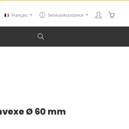
Le panier
Français
Service/Assistance
nvexe Ø 60 mm