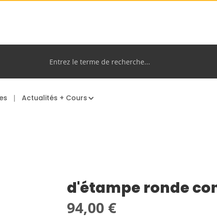
es
Actualités + Cours
d'étampe ronde co
Prix régulier :
94,00 €