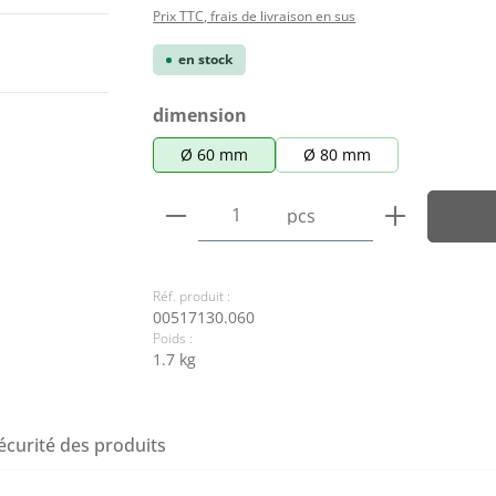
Prix TTC, frais de livraison en sus
en stock
Sélectionnez
dimension
Ø 60 mm
Ø 80 mm
Quantité de produit : Entre
pcs
Réf. produit :
00517130.060
Poids :
1.7 kg
écurité des produits