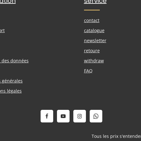
ation
service
contact
ort
catalogue
newsletter
retoure
n des données
withdraw
FAQ
s générales
ons légales
Tous les prix s'entend