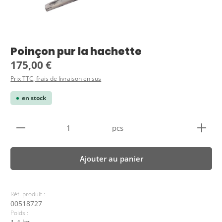
Poinçon pur la hachette
Prix régulier :
175,00 €
Prix TTC, frais de livraison en sus
en stock
Quantité de produit : Entrez la quantité souhaitée
pcs
Ajouter au panier
Réf. produit :
00518727
Poids :