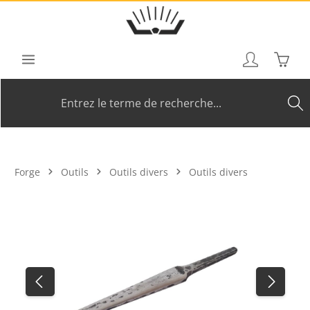
Passer au contenu principal
Le pan
Forge
Outils
Outils divers
Outils divers
Ignorer la galerie d'images