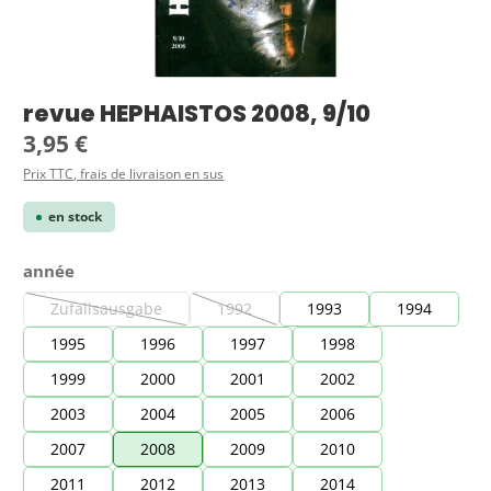
revue HEPHAISTOS 2008, 9/10
Prix régulier :
3,95 €
Prix TTC, frais de livraison en sus
en stock
Sélectionnez
année
Zufallsausgabe
1992
1993
1994
(Cette option n'est pas disponible pour le moment.)
(Cette option n'est pas disponible pour le
1995
1996
1997
1998
1999
2000
2001
2002
2003
2004
2005
2006
2007
2008
2009
2010
2011
2012
2013
2014