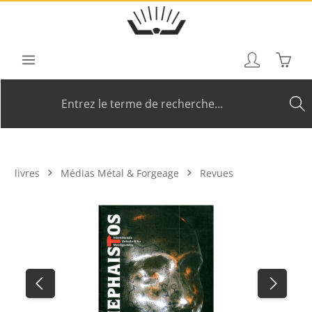
Passer au contenu principal
Le pan
livres
Médias Métal & Forgeage
Revues
Ignorer la galerie d'images