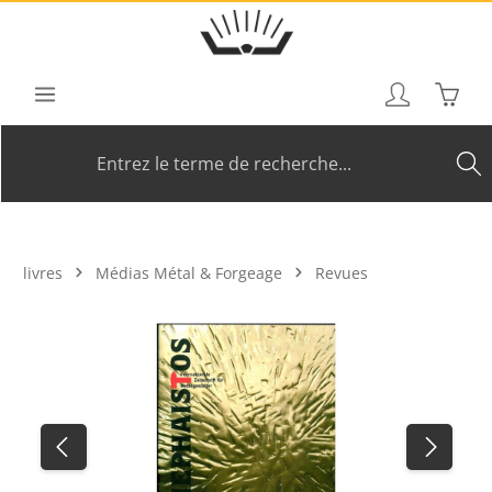
Passer au contenu principal
Le pan
livres
Médias Métal & Forgeage
Revues
Ignorer la galerie d'images