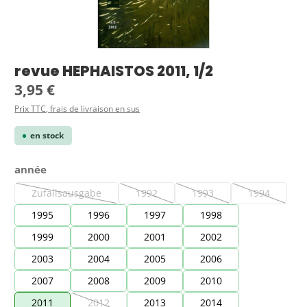
revue HEPHAISTOS 2011, 1/2
Prix régulier :
3,95 €
Prix TTC, frais de livraison en sus
en stock
Sélectionnez
année
Zufallsausgabe
1992
1993
1994
(Cette option n'est pas disponible pour le moment.)
(Cette option n'est pas disponible pour le
(Cette option n'est pas dis
(Cette optio
1995
1996
1997
1998
1999
2000
2001
2002
2003
2004
2005
2006
2007
2008
2009
2010
2011
2012
2013
2014