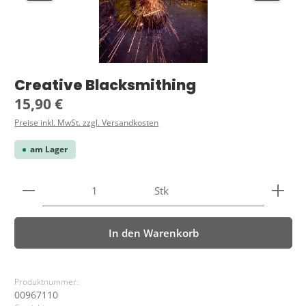
Creative Blacksmithing
Regulärer Preis:
15,90 €
Preise inkl. MwSt. zzgl. Versandkosten
am Lager
Produkt Anzahl: Gib den gewünschten Wert ein ode
Stk
In den Warenkorb
Produktnummer:
00967110