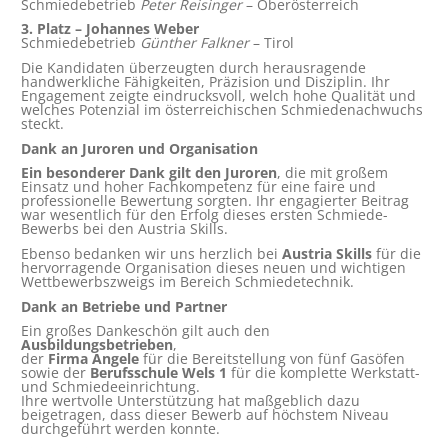
Schmiedebetrieb
Peter Reisinger
– Oberösterreich
3. Platz – Johannes Weber
Schmiedebetrieb
Günther Falkner
– Tirol
Die Kandidaten überzeugten durch herausragende
handwerkliche Fähigkeiten, Präzision und Disziplin. Ihr
Engagement zeigte eindrucksvoll, welch hohe Qualität und
welches Potenzial im österreichischen Schmiedenachwuchs
steckt.
Dank an Juroren und Organisation
Ein besonderer Dank gilt den Juroren
, die mit großem
Einsatz und hoher Fachkompetenz für eine faire und
professionelle Bewertung sorgten. Ihr engagierter Beitrag
war wesentlich für den Erfolg dieses ersten Schmiede-
Bewerbs bei den Austria Skills.
Ebenso bedanken wir uns herzlich bei
Austria Skills
für die
hervorragende Organisation dieses neuen und wichtigen
Wettbewerbszweigs im Bereich Schmiedetechnik.
Dank an Betriebe und Partner
Ein großes Dankeschön gilt auch den
Ausbildungsbetrieben
,
der
Firma Angele
für die Bereitstellung von fünf Gasöfen
sowie der
Berufsschule Wels 1
für die komplette Werkstatt-
und Schmiedeeinrichtung.
Ihre wertvolle Unterstützung hat maßgeblich dazu
beigetragen, dass dieser Bewerb auf höchstem Niveau
durchgeführt werden konnte.