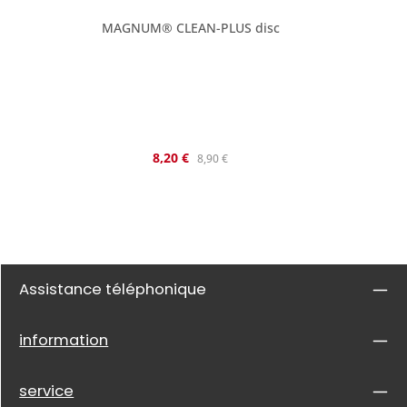
MAGNUM® CLEAN-PLUS disc
Prix de vente :
Prix régulier :
8,20 €
8,90 €
Assistance téléphonique
information
service