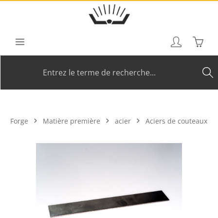
Passer au contenu principal
Le pan
Forge
Matière première
acier
Aciers de couteaux
Ignorer la galerie d'images