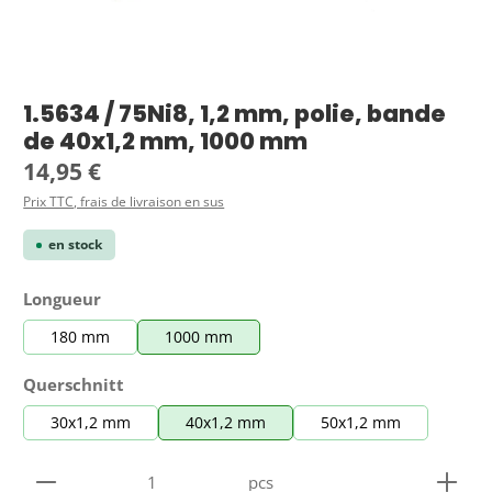
1.5634 / 75Ni8, 1,2 mm, polie, bande
de 40x1,2 mm, 1000 mm
Prix régulier :
14,95 €
Prix TTC, frais de livraison en sus
en stock
Sélectionnez
Longueur
180 mm
1000 mm
Sélectionnez
Querschnitt
30x1,2 mm
40x1,2 mm
50x1,2 mm
Quantité de produit : Entrez la quantité souhaitée
pcs