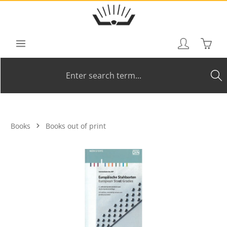
Skip to main content
Shoppi
Books
Books out of print
Skip image gallery