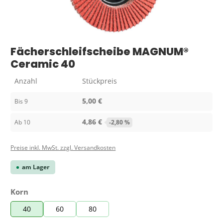
Fächerschleifscheibe MAGNUM®
Ceramic 40
Anzahl
Stückpreis
5,00 €
Bis
9
4,86 €
Ab
10
-2,80 %
Preise inkl. MwSt. zzgl. Versandkosten
am Lager
auswählen
Korn
40
60
80