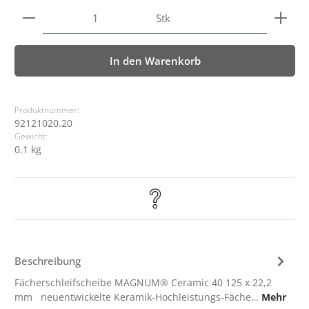
Produkt Anzahl: Gib den gewünschten Wert ein ode
Stk
In den Warenkorb
Produktnummer:
92121020.20
Gewicht:
0.1 kg
Beschreibung
Fächerschleifscheibe MAGNUM® Ceramic 40 125 x 22,2
mm neuentwickelte Keramik-Hochleistungs-Fäche…
Mehr