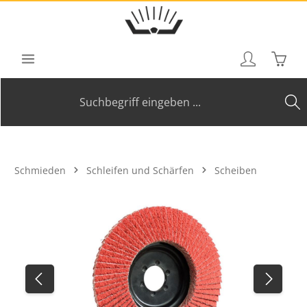
Zum Hauptinhalt springen
Waren
Schmieden
Schleifen und Schärfen
Scheiben
Bildergalerie überspringen