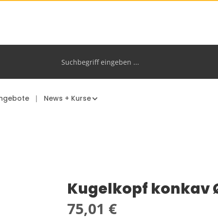
ngebote
News + Kurse
Kugelkopf konkav
Regulärer Preis:
75,01 €