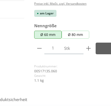
Preise inkl. MwSt. zzgl. Versandkosten
am Lager
auswählen
Nenngröße
Ø 60 mm
Ø 80 mm
Produkt Anzahl: Gib den ge
Stk
Produktnummer:
00517135.060
Gewicht:
1.1 kg
duktsicherheit