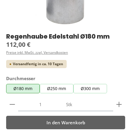
Regenhaube Edelstahl Ø180 mm
Regulärer Preis:
112,00 €
Preise inkl. MwSt. zzgl. Versandkosten
Versandfertig in ca. 10 Tagen
auswählen
Durchmesser
Ø180 mm
Ø250 mm
Ø300 mm
Produkt Anzahl: Gib den gewünschten Wert ein ode
Stk
In den Warenkorb