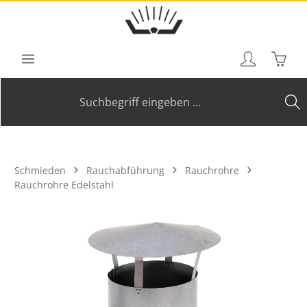
Zum Hauptinhalt springen
Waren
Schmieden
Rauchabführung
Rauchrohre
Rauchrohre Edelstahl
Bildergalerie überspringen