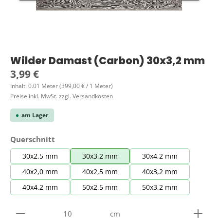
Wilder Damast (Carbon) 30x3,2 mm
Regulärer Preis:
3,99 €
Inhalt:
0.01 Meter
(399,00 € / 1 Meter)
Preise inkl. MwSt. zzgl. Versandkosten
am Lager
auswählen
Querschnitt
30x2,5 mm
30x3,2 mm
30x4,2 mm
40x2,0 mm
40x2,5 mm
40x3,2 mm
40x4,2 mm
50x2,5 mm
50x3,2 mm
Produkt Anzahl: Gib den gewünschten Wert ein ode
cm