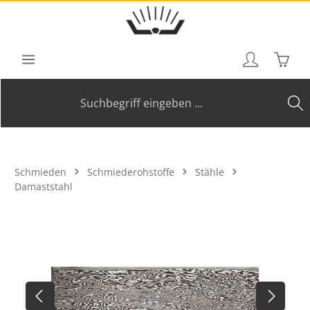
Zum Hauptinhalt springen
Waren
Schmieden
Schmiederohstoffe
Stähle
Damaststahl
Bildergalerie überspringen