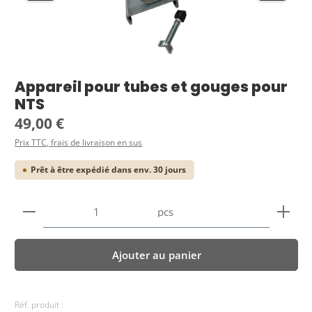
Appareil pour tubes et gouges pour
NTS
Prix régulier :
49,00 €
Prix TTC, frais de livraison en sus
Prêt à être expédié dans env. 30 jours
Quantité de produit : Entrez la quantité souhaitée
pcs
Ajouter au panier
Réf. produit :