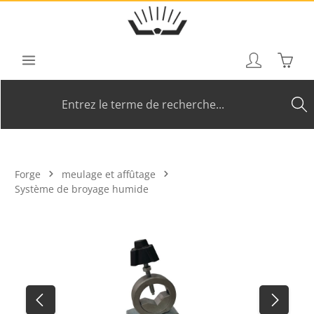
Passer au contenu principal
Le pan
Forge
meulage et affûtage
Système de broyage humide
Ignorer la galerie d'images