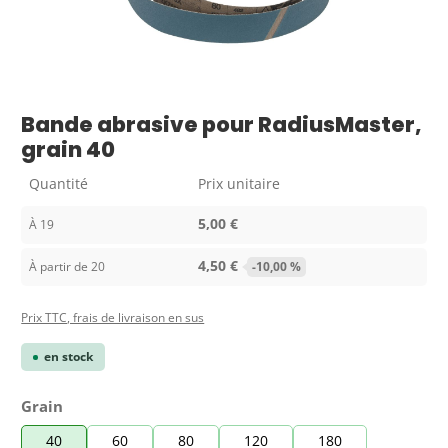
Bande abrasive pour RadiusMaster,
grain 40
Quantité
Prix unitaire
5,00 €
À
19
4,50 €
À partir de
20
-10,00 %
Prix TTC, frais de livraison en sus
en stock
Sélectionnez
Grain
40
60
80
120
180