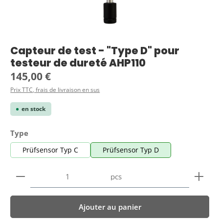
Capteur de test - "Type D" pour
testeur de dureté AHP110
Prix régulier :
145,00 €
Prix TTC, frais de livraison en sus
en stock
Sélectionnez
Type
Prüfsensor Typ C
Prüfsensor Typ D
Quantité de produit : Entrez la quantité souhaitée
pcs
Ajouter au panier