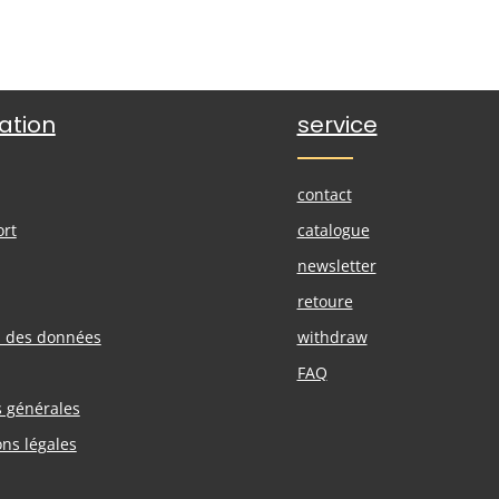
ation
service
contact
ort
catalogue
newsletter
retoure
n des données
withdraw
FAQ
s générales
ons légales