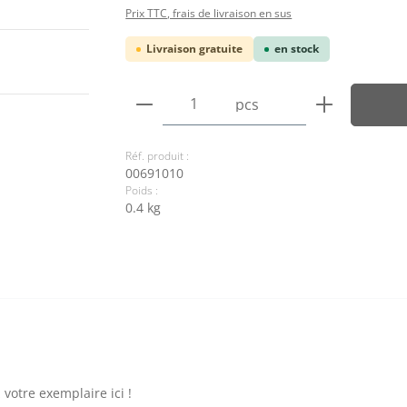
Prix TTC, frais de livraison en sus
Livraison gratuite
en stock
Quantité de produit : Entre
pcs
Réf. produit :
00691010
Poids :
0.4 kg
otre exemplaire ici !