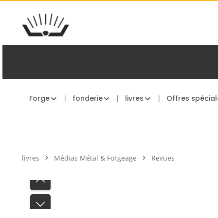
asser au contenu principal
Passer à la navigation principale
Forge
fonderie
livres
Offres spécial
livres
Médias Métal & Forgeage
Revues
Ignorer la galerie d'images