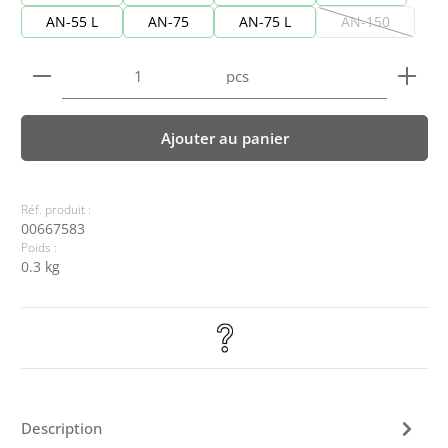
AN-55 L
AN-75
AN-75 L
AN-150
(Cette option n
Quantité de produit : Entrez la quantité souhaitée
pcs
Ajouter au panier
Réf. produit :
00667583
Poids :
0.3 kg
Description