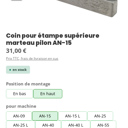
Coin pour étampe supérieure
marteau pilon AN-15
Prix régulier :
31,00 €
Prix TTC, frais de livraison en sus
en stock
Sélectionnez
Position de montage
En bas
En haut
Sélectionnez
pour machine
AN-09
AN-15
AN-15 L
AN-25
AN-25 L
AN-40
AN-40 L
AN-55