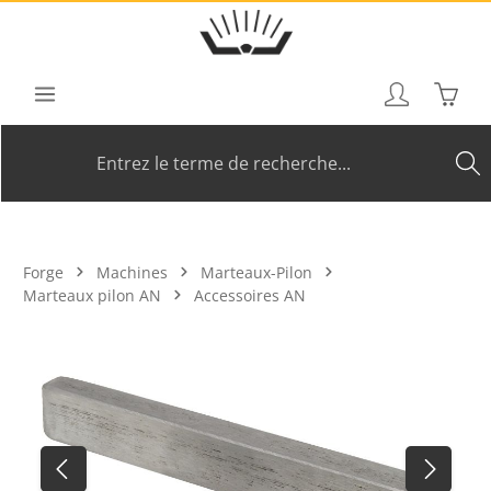
Passer au contenu principal
Le pan
Forge
Machines
Marteaux-Pilon
Marteaux pilon AN
Accessoires AN
Ignorer la galerie d'images