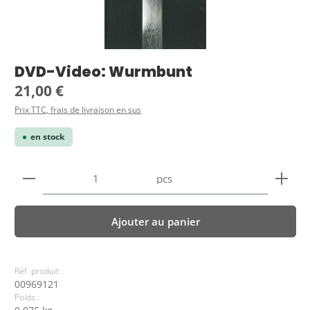
DVD-Video: Wurmbunt
Prix régulier :
21,00 €
Prix TTC, frais de livraison en sus
en stock
Quantité de produit : Entrez la quantité souhaitée
pcs
Ajouter au panier
Réf. produit :
00969121
Poids :