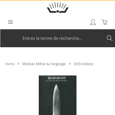
Passer au contenu principal
Le pan
livres
Médias Métal & Forgeage
DVD-Videos
Ignorer la galerie d'images