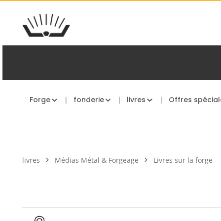
asser au contenu principal
Passer à la navigation principale
Forge
fonderie
livres
Offres spécial
livres
Médias Métal & Forgeage
Livres sur la forge
Ignorer la galerie d'images