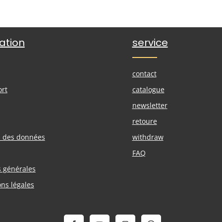
ation
service
contact
ort
catalogue
newsletter
retoure
n des données
withdraw
FAQ
s générales
ons légales