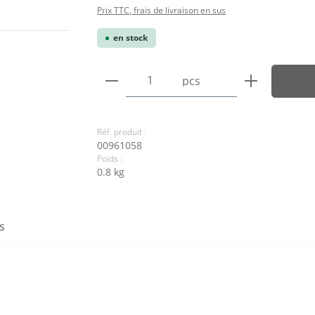
Prix TTC, frais de livraison en sus
en stock
Quantité de produit : Entre
pcs
Réf. produit :
00961058
Poids :
0.8 kg
s