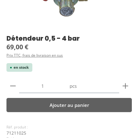
Détendeur 0,5 - 4 bar
Prix régulier :
69,00 €
Prix TTC, frais de livraison en sus
en stock
Quantité de produit : Entrez la quantité souhaitée
pcs
Ajouter au panier
Réf. produit :
71211025