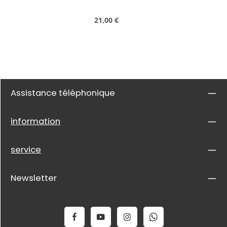
Prix régulier :
21,00 €
Assistance téléphonique
information
service
Newsletter