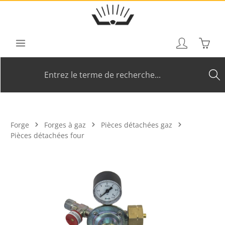
Passer au contenu principal
Le pan
Forge
Forges à gaz
Pièces détachées gaz
Pièces détachées four
Ignorer la galerie d'images