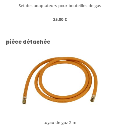
Set des adaptateurs pour bouteilles de gas
Prix régulier :
25,00 €
Ignorer la galerie de produits
pièce détachée
tuyau de gaz 2 m