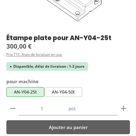
Étampe plate pour AN-Y04-25t
Prix régulier :
300,00 €
Prix TTC, frais de livraison en sus
Disponible, délai de livraison : 1-3 jours
Sélectionnez
pour machine
AN-Y04-25t
AN-Y04-50t
Quantité de produit : Entrez la quantité souhaitée
pcs
Ajouter au panier