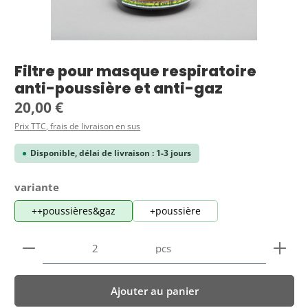
Filtre pour masque respiratoire
anti-poussière et anti-gaz
Prix régulier :
20,00 €
Prix TTC, frais de livraison en sus
Disponible, délai de livraison : 1-3 jours
Sélectionnez
variante
++poussières&gaz
+poussière
Quantité de produit : Entrez la quantité souhaitée
pcs
Ajouter au panier