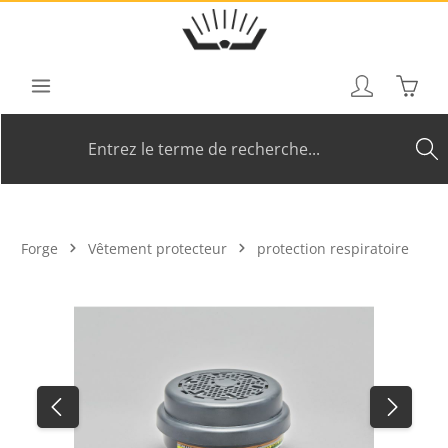
Passer au contenu principal
Le pan
Forge
Vêtement protecteur
protection respiratoire
Ignorer la galerie d'images