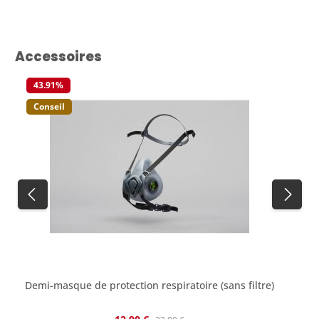
Ignorer la galerie de produits
Accessoires
43.91
%
Conseil
Demi-masque de protection respiratoire (sans filtre)
Prix de vente :
Prix régulier :