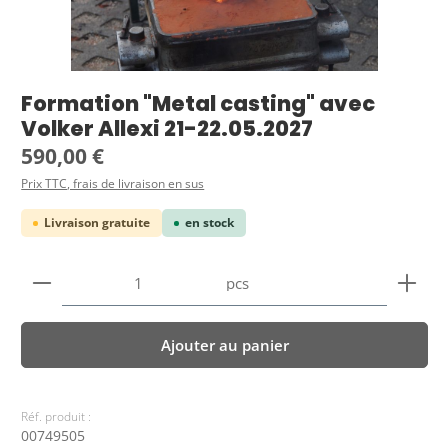
Formation "Metal casting" avec
Volker Allexi 21-22.05.2027
Prix régulier :
590,00 €
Prix TTC, frais de livraison en sus
Livraison gratuite
en stock
Quantité de produit : Entrez la quantité souhaitée
pcs
Ajouter au panier
Réf. produit :
00749505