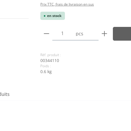
Prix TTC, frais de livraison en sus
en stock
Quantité de produit : Entre
pcs
Réf. produit :
00344110
Poids :
0.6 kg
duits