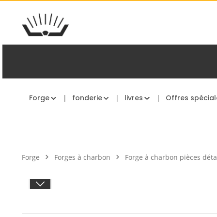
asser au contenu principal
Passer à la navigation principale
Forge
fonderie
livres
Offres spécial
Forge
Forges à charbon
Forge à charbon pièces dét
Ignorer la galerie d'images