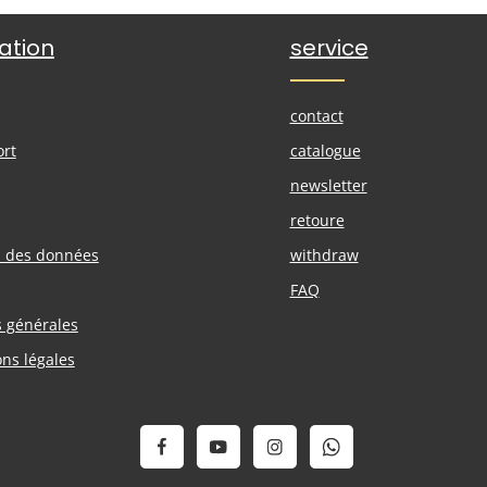
ation
service
contact
ort
catalogue
newsletter
retoure
n des données
withdraw
FAQ
s générales
ons légales