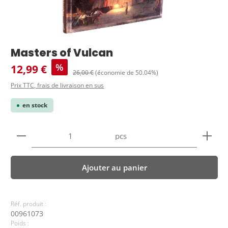
Masters of Vulcan
Prix de vente :
%
12,99 €
Prix régulier :
26,00 €
(économie de 50.04%)
Prix TTC, frais de livraison en sus
en stock
Quantité de produit : Entrez la quantité souhaitée
pcs
Ajouter au panier
Réf. produit :
00961073
Poids :