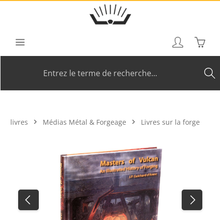
Passer au contenu principal
Le pan
livres
Médias Métal & Forgeage
Livres sur la forge
Ignorer la galerie d'images