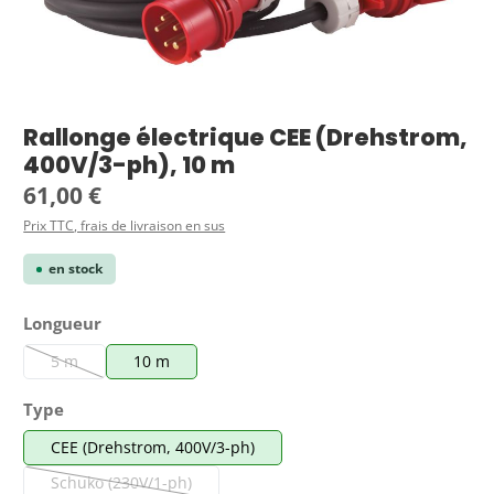
Rallonge électrique CEE (Drehstrom,
400V/3-ph), 10 m
Prix régulier :
61,00 €
Prix TTC, frais de livraison en sus
en stock
Sélectionnez
Longueur
5 m
10 m
(Cette option n'est pas disponible pour le moment.)
Sélectionnez
Type
CEE (Drehstrom, 400V/3-ph)
Schuko (230V/1-ph)