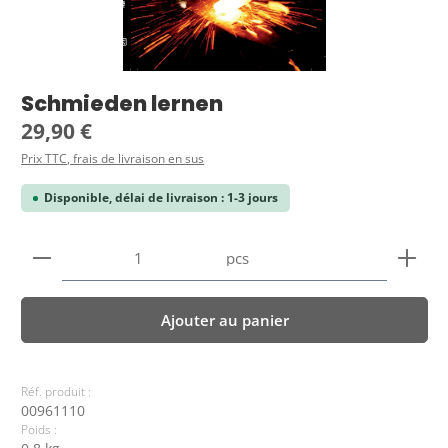
Schmieden lernen
Prix régulier :
29,90 €
Prix TTC, frais de livraison en sus
Disponible, délai de livraison : 1-3 jours
Quantité de produit : Entrez la quantité souhaitée
pcs
Ajouter au panier
Réf. produit :
00961110
Poids :