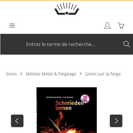
Passer au contenu principal
Le pan
livres
Médias Métal & Forgeage
Livres sur la forge
Ignorer la galerie d'images