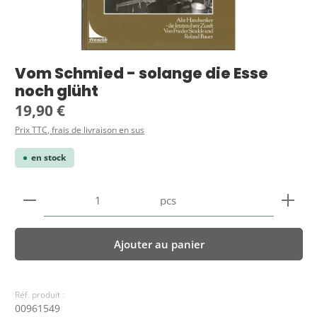
Vom Schmied - solange die Esse
noch glüht
Prix régulier :
19,90 €
Prix TTC, frais de livraison en sus
en stock
Quantité de produit : Entrez la quantité souhaitée
pcs
Ajouter au panier
Réf. produit :
00961549