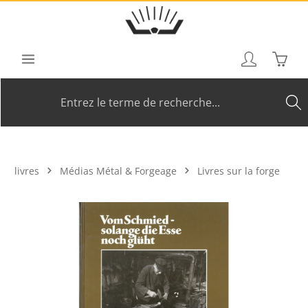
Passer au contenu principal
Le pan
livres
Médias Métal & Forgeage
Livres sur la forge
Ignorer la galerie d'images