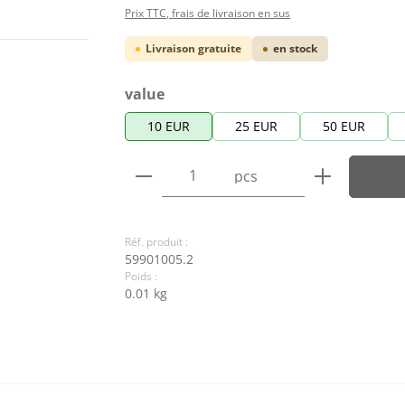
Prix TTC, frais de livraison en sus
Livraison gratuite
en stock
Sélectionnez
value
10 EUR
25 EUR
50 EUR
Quantité de produit : Entre
pcs
Réf. produit :
59901005.2
Poids :
0.01 kg