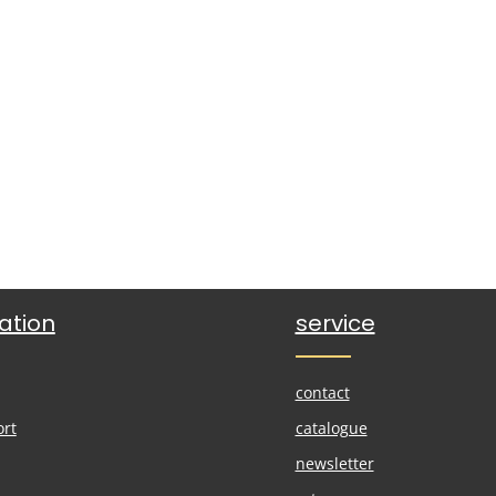
ation
service
contact
ort
catalogue
newsletter