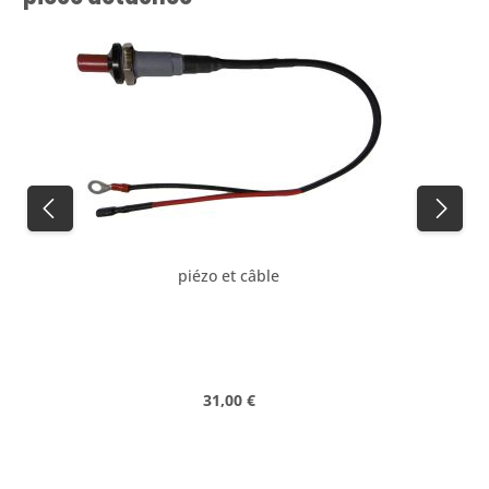
piézo et câble
Prix régulier :
31,00 €