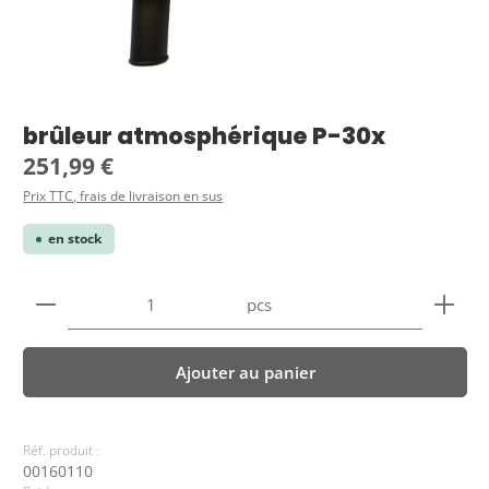
brûleur atmosphérique P-30x
Prix régulier :
251,99 €
Prix TTC, frais de livraison en sus
en stock
Quantité de produit : Entrez la quantité souhaitée
pcs
Ajouter au panier
Réf. produit :
00160110