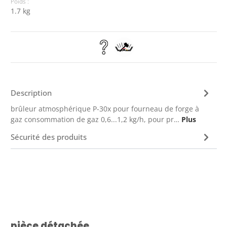
Poids :
1.7 kg
Description
brûleur atmosphérique P-30x pour fourneau de forge à
gaz consommation de gaz 0,6...1,2 kg/h, pour pr…
Plus
Sécurité des produits
Ignorer la galerie de produits
pièce détachée